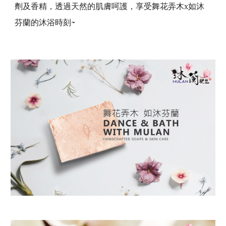
劑及香精，透過天然的肌膚呵護，享受舞花弄木x如沐
芬蘭的沐浴時刻~