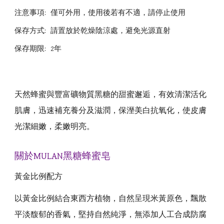
注意事項:
僅可外用，使用後若有不適，請停止使用
保存方式:
請置放於乾燥陰涼處，避免光源直射
保存期限:
2年
天然蜂蜜與豐富礦物質黑糖的甜蜜邂逅，有效清潔活化
肌膚，迅速補充養分及滋潤，保溼美白抗氧化，使皮膚
光潔細嫩，柔嫩明亮。
關於MULAN
黑糖蜂蜜皂
黃金比例配方
以黃金比例結合東西方植物，自然呈現米黃原色，飄散
平淡馥郁的香氣，堅持自然純淨，無添加人工合成防腐