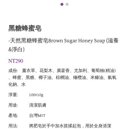
黑糖蜂蜜皂
-
天然黑糖蜂蜜皂Brown Sugar Honey Soap (滋養
&淨白)
NT290
成份:
薰衣草、花梨木、廣藿香、尤加利、葡萄柚(精油)
、蜂蜜、黑糖、椰子油、棕櫚油、橄欖油、米糠油、氫氧
化鈉、水
淨重:
100±10g
用途:
清潔肌膚
產地:
台灣MIT
用法:
將肥皂於手中加水搓揉起泡，用於全身清潔