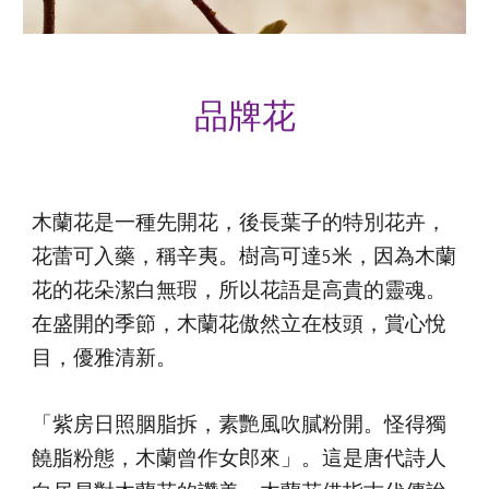
品牌
花
木蘭花是一種先開花，後長葉子的特別花卉，
花蕾可入藥，稱辛夷。樹高可達5米，因為木蘭
花的花朵潔白無瑕，所以花語是高貴的靈魂。
在盛開的季節，木蘭花傲然立在枝頭，賞心悅
目，優雅清新。
「紫房日照胭脂拆，素艷風吹膩粉開。怪得獨
饒脂粉態，木蘭曾作女郎來」。這是唐代詩人