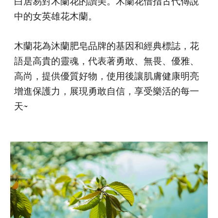
白居易對木蘭花的讚美。木蘭花借指古代傳說
中的女英雄花木蘭。
木蘭花為沐蘭肥皂品牌的基因和經典標誌，花
語是高貴的靈魂，代表著勇敢、無畏、優雅、
高尚，提供優質好物，使用後讓肌膚健康明亮
增進保護力，展現勇敢自信，享受樂活的每一
天~